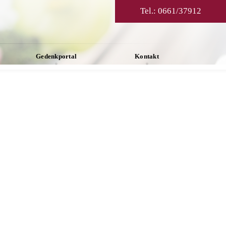
Tel.:
0661/37912
Gedenkportal
Kontakt