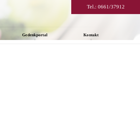
Tel.:
0661/37912
Gedenkportal
Kontakt