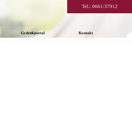
Tel.:
0661/37912
Gedenkportal
Kontakt