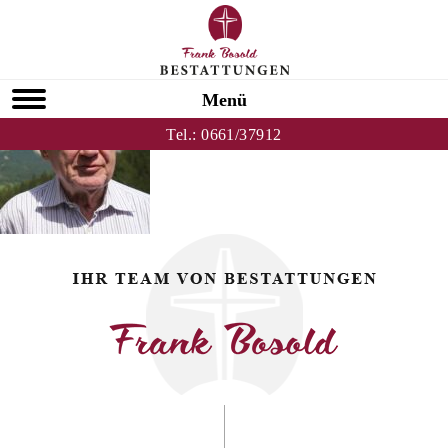
Zurück zu Friedrich Brack
HOMEPAGE
Menü
Tel.:
0661/37912