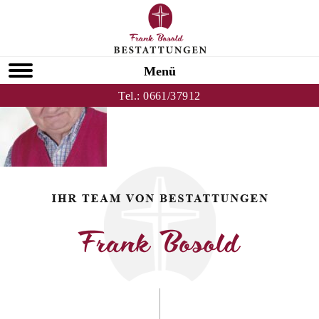
Zurück zu Franz Fiedler
HOMEPAGE
Menü
Tel.:
0661/37912