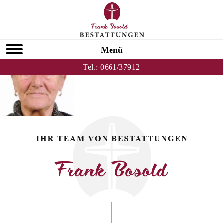
Zurück zu Fadila Novak
HOMEPAGE
Menü
Tel.:
0661/37912