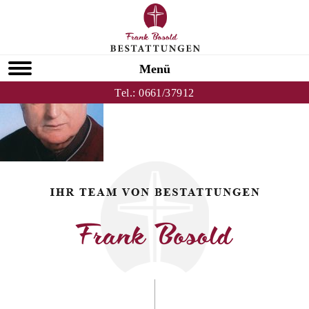
Zurück zu Ernst Blaszczak
HOMEPAGE
Menü
Tel.:
0661/37912