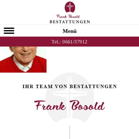
Zurück zu Erich Huber
HOMEPAGE
Menü
Tel.:
0661/37912