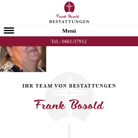
Zurück zu Elena Asselborn
HOMEPAGE
Menü
Tel.:
0661/37912