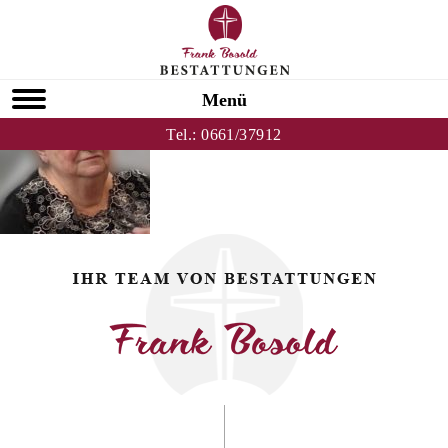
Zurück zu Doris Scheich
HOMEPAGE
Menü
Tel.:
0661/37912