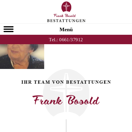
Zurück zu Christina Notzon
HOMEPAGE
Menü
Tel.:
0661/37912