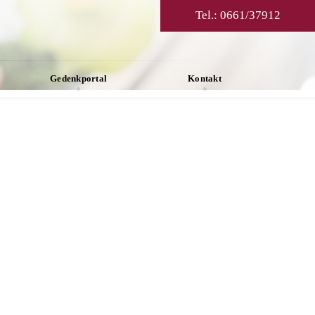
Tel.:
0661/37912
Gedenkportal
Kontakt