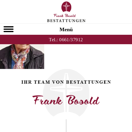
Zurück zu Anni Latsch
HOMEPAGE
Menü
Tel.:
0661/37912