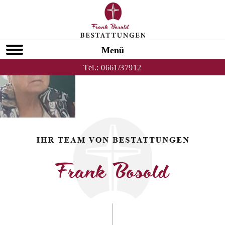
Zurück zu Anni Arnold
HOMEPAGE
Menü
Tel.:
0661/37912