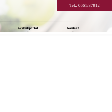
Tel.:
0661/37912
Gedenkportal
Kontakt