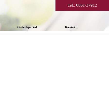
Tel.:
0661/37912
Gedenkportal
Kontakt